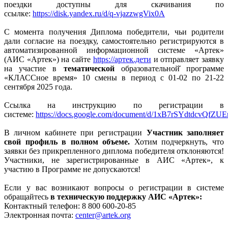
поездки доступны для скачивания по
ссылке:
https://disk.yandex.ru/d/q-vjazzwgVix0A
С момента получения Диплома победители, чьи родители
дали согласие на поездку, самостоятельно регистрируются в
автоматизированной информационной системе «Артек»
(АИС «Артек») на сайте
https://артек.дети
и отправляет заявку
на участие в
тематической
образовательной̆ программе
«КЛАССное время» 10 смены в период с 01-02 по 21-22
сентября 2025 года.
Ссылка на инструкцию по регистрации в
системе:
https://docs.google.com/document/d/1xB7rSYdtdcvQfZ
В личном кабинете при регистрации
Участник заполняет
свой профиль в полном объеме.
Хотим подчеркнуть, что
заявки без прикрепленного диплома победителя отклоняются!
Участники, не зарегистрированные в АИС «Артек», к
участию в Программе не допускаются!
Если у вас возникают вопросы о регистрации в системе
обращайтесь
в техническую поддержку АИС «Артек»:
Контактный телефон: 8 800 600-20-85
Электронная почта:
center@artek.org