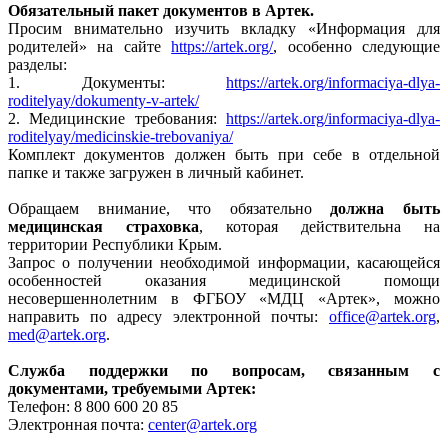
Обязательный пакет документов в Артек.
Просим внимательно изучить вкладку «Информация для
родителей» на сайте
https://artek.org/
, особенно следующие
разделы:
1. Документы:
https://artek.org/informaciya-dlya-
roditelyay/dokumenty-v-artek/
2. Медицинские требования:
https://artek.org/informaciya-dlya-
roditelyay/medicinskie-trebovaniya/
Комплект документов должен быть при себе в отдельной
папке и также загружен в личный кабинет.
Обращаем внимание, что обязательно
должна быть
медицинская страховка
, которая действительна на
территории Республики Крым.
Запрос о получении необходимой информации, касающейся
особенностей оказания медицинской помощи
несовершеннолетним в ФГБОУ «МДЦ «Артек», можно
направить по адресу электронной почты:
office@artek.org
,
med@artek.org
.
Служба поддержки по вопросам, связанным с
документами, требуемыми Артек:
Телефон: 8 800 600 20 85
Электронная почта:
center@artek.org