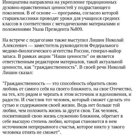
Инициатива направлена на укрепление традиционных
духовно‑нравственных ценностей у подрастающего
поколения. В её основе — программа, согласно которой
старшеклассники проводят уроки для учащихся средних
классов в соответствии с методическими материалами и
положениями Указа Президента №809.
На встрече с педагогами также выступил Лишин Николай
Алексеевич — заместитель руководителя Федерального
медико‑биологического агентства России, генерал-майор
запаса. В рамках акции "Наши ценности" он является
ответственным редактором материалов, такой актуальной
ценности, как "гражданственность". В своей речи Николай
Лишин сказал:
"Гражданственность — это способность обратить свою
любовь от самого себя на своего ближнего, на свое Отечество,
на тех, кто рядом и черпать в этом источник и вдохновения, и
радости. И счастлив тот человек, который сможет сделать это
сутью и содержанием своей жизни. Ведь нет больше той
любви, чем положить жизнь за други своя. Так человек,
посвятивший свою жизнь служению ближним, обретает в
себе высшую степень любви, которая становится в нем
источником непрерывного счастья, которое никто у такого
человека отнять не сможет".