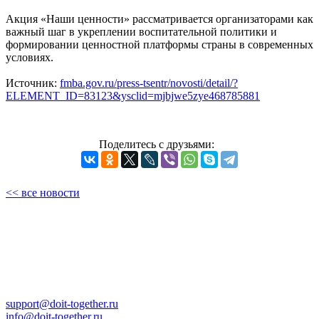
Акция «Наши ценности» рассматривается организаторами как
важный шаг в укреплении воспитательной политики и
формировании ценностной платформы страны в современных
условиях.
Источник:
fmba.gov.ru/press-tsentr/novosti/detail/?
ELEMENT_ID=83123&ysclid=mjbjwe5zye468785881
Поделитесь с друзьями:
<< все новости
support@doit-together.ru
info@doit-together.ru