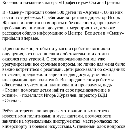
Косенко и начальник лагеря «Профессиум» Оксана Грезина.
В «Смену» приехали более 500 детей из «Артека», 60 из них –
гости из зарубежья. С ребятами встретился директор Игорь
Жравлев и ответил на вопросы о безопасности, программе
пребывания, питании, досуговых мероприятиях, а также
рассказал общую информацию о Центре. Все дети в «Смену»
прибыли впервые.
«Для нас важно, чтобы ни у кого из ребят не возникло
ощущения, что из-за внешних обстоятельств их отдых
оказался под угрозой. С сопровождающими мы уже
урегулировали все срочные вопросы, но лично для меня было
важно встретиться с ребятами. Дети рассказали об ожиданиях
от смены, предложили варианты для досуга, уточняли
информацию для родителей. Все предложения ребят мы
обязательно учтем при планировании программы, ведь
«Смена» помогает детям найти свое предназначение в
жизни», - поделился Игорь Журавлев, директор ВДЦ
«Смена».
Ребят интересовали вопросы мотивационных встреч с
известными политиками и музыкантами, возможности
занятий на музыкальных инструментах, мастер-классах по
киберспорту и боевым искусствам. Отдельный блок вопросов