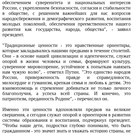
обеспечением суверенитета и национальных интересов
России, с укреплением безопасности, согласия и стабильности
в обществе, с решением важнейших для нас вопросов
народосбережения и демографического развития, воспитания
молодых поколений, обеспечения преемственности нашего
развития как государства, народа, общества", - заявил
президент.
"Традиционные ценности - это нравственные ориентиры,
которые закладывались нашими предками в течение столетий.
Они - в основе нашей цивилизации и идентичности, служат
опорой в жизни человека и семьи, формируют культуру,
суверенное мировоззрение, устойчивое к попыткам навязать
нам чужую волю", - отметил Путин. "Это единство народов
России, приверженность правде и справедливости,
милосердие и гуманизм, крепкая семья и любовь к детям. Это
взаимопомощь и стремление добиваться не только личного
благополучия, а успеха всей страны. И конечно, это
патриотизм, преданность Родине", - перечислил он.
Именно эти ценности вдохновляли предков на великие
свершения, а сегодня служат опорой и ориентиром в развитии
системы образования и воспитания, подчеркнул президент.
"Чтобы наши дети, подростки глубоко понимали, что быть
гражданином - это значит знать и уважать историю страны, не