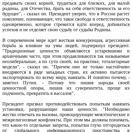
предавать своих корней, трудиться для близких, для малой
родины, для Отечества, брать на себя ответственность за его
будущее", - сказал он. Президент уверен, что в России растет
поколение, понимающее, что такое свобода и ответственность
одновременно, которое стремится идти вперед, добиваться
успехов и не отделяет свою судьбу от судьбы Родины.
В современном мире идет жесткая конкуренция, агрессивная
борьба за влияние на умы людей, подчеркнул президент.
"Традиционные ценности объявляются устаревшими и
архаичными часто, при этом продавливаются так называемые
неолиберальные, а по сути своей, на практике, тоталитарные
модели", - сказал он. "Причем они не только настойчиво
внедряются в ряде западных стран, их активно пытаются
экспортировать по всему миру, навязать. И понятно почему, -
заметил Путин. - Потому что лишив народы своей
ценностной опоры, лишив их суверенитета, проще их
подчинить, превратить в вассалов".
Президент призвал противодействовать попыткам навязать
установки, разрушающие наши ценности. "Необходимо
жестко отвечать на вызовы, провоцирующие межэтнические и
межрелигиозные конфликты. При этом мы должны понимать,
что какие-то отдельные запреты, попытки глухо отгородиться
от глобального информационного пространства в